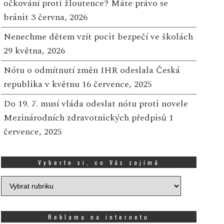
očkování proti žloutence? Máte právo se
bránit
3 června, 2026
Nenechme dětem vzít pocit bezpečí ve školách
29 května, 2026
Nótu o odmítnutí změn IHR odeslala Česká
republika v květnu
16 července, 2025
Do 19. 7. musí vláda odeslat nótu proti novele
Mezinárodních zdravotnických předpisů
1
července, 2025
Vyberte si, co Vás zajímá
Vyberte
si,
co
Vás
Reklama na internetu