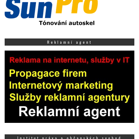
Reklamní agent
Institut práva a občanských svobod