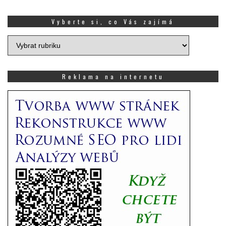
Vyberte si, co Vás zajímá
Vyberte
si,
co
Vás
Reklama na internetu
zajímá