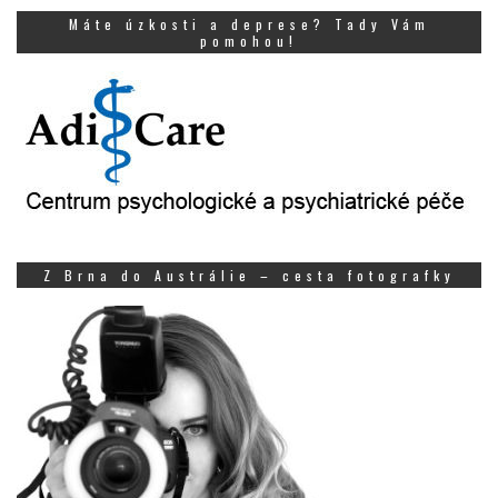
Máte úzkosti a deprese? Tady Vám
pomohou!
Z Brna do Austrálie – cesta fotografky