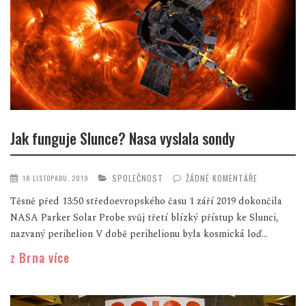
Jak funguje Slunce? Nasa vyslala sondy
SPOLEČNOST
ŽÁDNÉ KOMENTÁŘE
18 LISTOPADU, 2019
Těsně před 13:50 středoevropského času 1 září 2019 dokončila
NASA Parker Solar Probe svůj třetí blízký přístup ke Slunci,
nazvaný perihelion V době perihelionu byla kosmická loď...
z Brna více