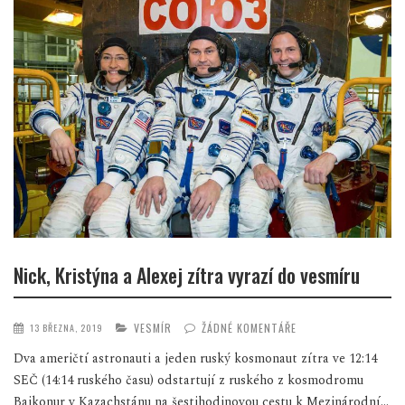
Nick, Kristýna a Alexej zítra vyrazí do vesmíru
VESMÍR
ŽÁDNÉ KOMENTÁŘE
13 BŘEZNA, 2019
Dva američtí astronauti a jeden ruský kosmonaut zítra ve 12:14
SEČ (14:14 ruského času) odstartují z ruského z kosmodromu
Bajkonur v Kazachstánu na šestihodinovou cestu k Mezinárodní...