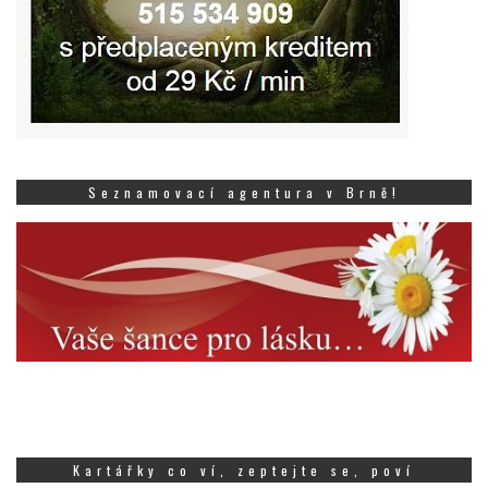
Seznamovací agentura v Brně!
Kartářky co ví, zeptejte se, poví