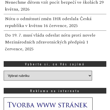
Nenechme dětem vzít pocit bezpečí ve školách
29
května, 2026
Nótu o odmítnutí změn IHR odeslala Česká
republika v květnu
16 července, 2025
Do 19. 7. musí vláda odeslat nótu proti novele
Mezinárodních zdravotnických předpisů
1
července, 2025
Vyberte si, co Vás zajímá
Vyberte
si,
co
Vás
Reklama na internetu
zajímá