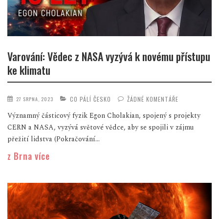
Varování: Vědec z NASA vyzývá k novému přístupu
ke klimatu
CO PÁLÍ ČESKO
ŽÁDNÉ KOMENTÁŘE
27 SRPNA, 2023
Významný částicový fyzik Egon Cholakian, spojený s projekty
CERN a NASA, vyzývá světové vědce, aby se spojili v zájmu
přežití lidstva (Pokračování...
z Brna více