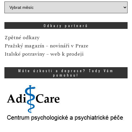
Archiv
zpráv
Odkazy partnerů
Zpětné odkazy
Pražský magazín
– novináři v Praze
Italské potraviny
– web k prodeji
Máte úzkosti a deprese? Tady Vám
pomohou!