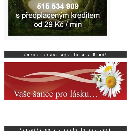
Seznamovací agentura v Brně!
Kartářky co ví, zeptejte se, poví