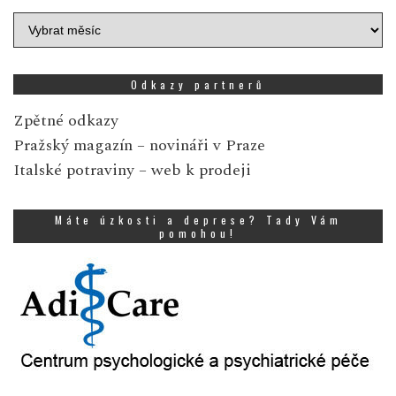
Archiv
zpráv
Odkazy partnerů
Zpětné odkazy
Pražský magazín
– novináři v Praze
Italské potraviny
– web k prodeji
Máte úzkosti a deprese? Tady Vám
pomohou!