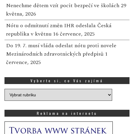
Nenechme dětem vzít pocit bezpečí ve školách
29
května, 2026
Nótu o odmítnutí změn IHR odeslala Česká
republika v květnu
16 července, 2025
Do 19. 7. musí vláda odeslat nótu proti novele
Mezinárodních zdravotnických předpisů
1
července, 2025
Vyberte si, co Vás zajímá
Vyberte
si,
co
Vás
Reklama na internetu
zajímá