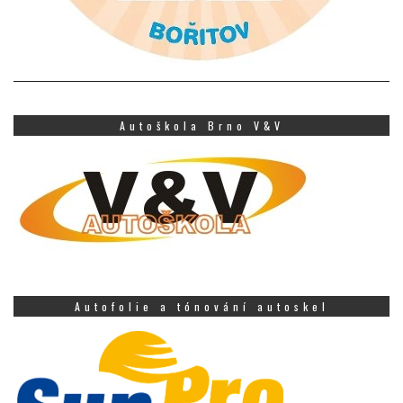
Autoškola Brno V&V
Autofolie a tónování autoskel