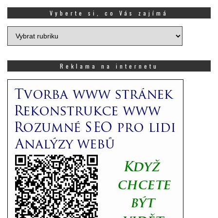
Vyberte si, co Vás zajímá
Vyberte
si,
co
Vás
Reklama na internetu
zajímá