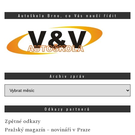
Autoškola Brno, co Vás naučí řídit
Archiv zpráv
Archiv
zpráv
Odkazy partnerů
Zpětné odkazy
Pražský magazín
– novináři v Praze