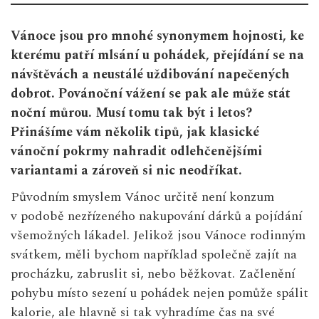
Vánoce jsou pro mnohé synonymem hojnosti, ke
kterému patří mlsání u pohádek, přejídání se na
návštěvách a neustálé uždibování napečených
dobrot. Povánoční vážení se pak ale může stát
noční můrou. Musí tomu tak být i letos?
Přinášíme vám několik tipů, jak klasické
vánoční pokrmy nahradit odlehčenějšími
variantami a zároveň si nic neodříkat.
Původním smyslem Vánoc určitě není konzum
v podobě nezřízeného nakupování dárků a pojídání
všemožných lákadel. Jelikož jsou Vánoce rodinným
svátkem, měli bychom například společně zajít na
procházku, zabruslit si, nebo běžkovat. Začlenění
pohybu místo sezení u pohádek nejen pomůže spálit
kalorie, ale hlavně si tak vyhradíme čas na své