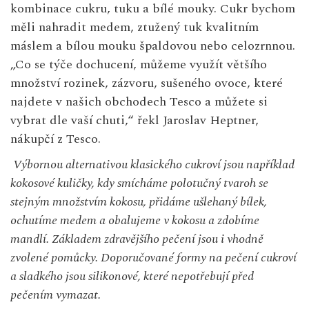
kombinace cukru, tuku a bílé mouky. Cukr bychom
měli nahradit medem, ztužený tuk kvalitním
máslem a bílou mouku špaldovou nebo celozrnnou.
„Co se týče dochucení, můžeme využít většího
množství rozinek, zázvoru, sušeného ovoce, které
najdete v našich obchodech Tesco a můžete si
vybrat dle vaší chuti,“ řekl Jaroslav Heptner,
nákupčí z Tesco.
Výbornou alternativou klasického cukroví jsou například
kokosové kuličky, kdy smícháme polotučný tvaroh se
stejným množstvím kokosu, přidáme ušlehaný bílek,
ochutíme medem a obalujeme v kokosu a zdobíme
mandlí. Základem zdravějšího pečení jsou i vhodně
zvolené pomůcky. Doporučované formy na pečení cukroví
a sladkého jsou silikonové, které nepotřebují před
pečením vymazat.