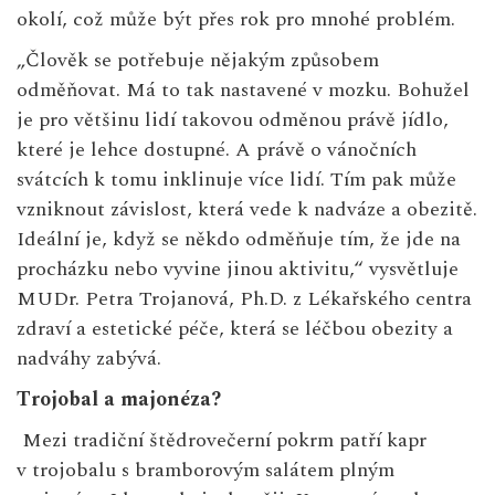
okolí, což může být přes rok pro mnohé problém.
„Člověk se potřebuje nějakým způsobem
odměňovat. Má to tak nastavené v mozku. Bohužel
je pro většinu lidí takovou odměnou právě jídlo,
které je lehce dostupné. A právě o vánočních
svátcích k tomu inklinuje více lidí. Tím pak může
vzniknout závislost, která vede k nadváze a obezitě.
Ideální je, když se někdo odměňuje tím, že jde na
procházku nebo vyvine jinou aktivitu,“ vysvětluje
MUDr. Petra Trojanová, Ph.D. z Lékařského centra
zdraví a estetické péče, která se léčbou obezity a
nadváhy zabývá.
Trojobal a majonéza?
Mezi tradiční štědrovečerní pokrm patří kapr
v trojobalu s bramborovým salátem plným