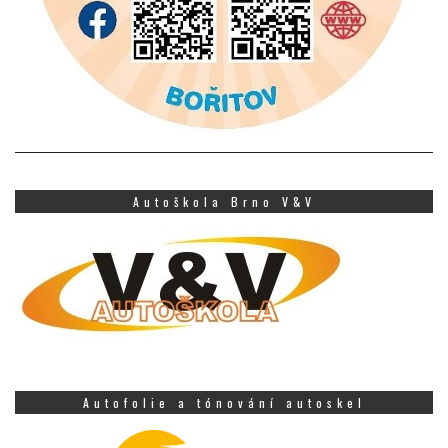
Autoškola Brno V&V
Autofolie a tónování autoskel