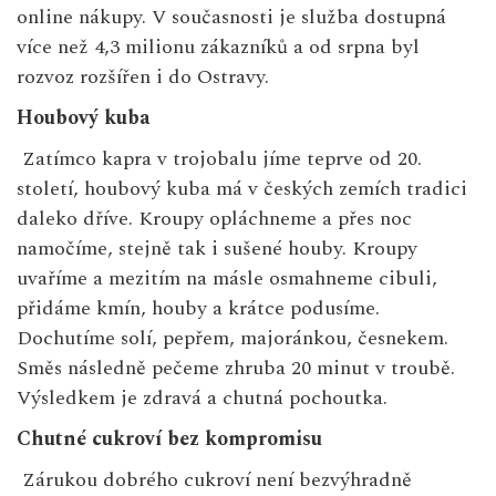
online nákupy. V současnosti je služba dostupná
více než 4,3 milionu zákazníků a od srpna byl
rozvoz rozšířen i do Ostravy.
Houbový kuba
Zatímco kapra v trojobalu jíme teprve od 20.
století, houbový kuba má v českých zemích tradici
daleko dříve. Kroupy opláchneme a přes noc
namočíme, stejně tak i sušené houby. Kroupy
uvaříme a mezitím na másle osmahneme cibuli,
přidáme kmín, houby a krátce podusíme.
Dochutíme solí, pepřem, majoránkou, česnekem.
Směs následně pečeme zhruba 20 minut v troubě.
Výsledkem je zdravá a chutná pochoutka.
Chutné cukroví bez kompromisu
Zárukou dobrého cukroví není bezvýhradně