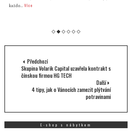
Více
každo...
Předchozí
Skupina Volarik Capital uzavřela kontrakt s
čínskou firmou HG TECH
Další
4 tipy, jak o Vánocích zamezit plýtvání
potravinami
E-shop s nábytkem