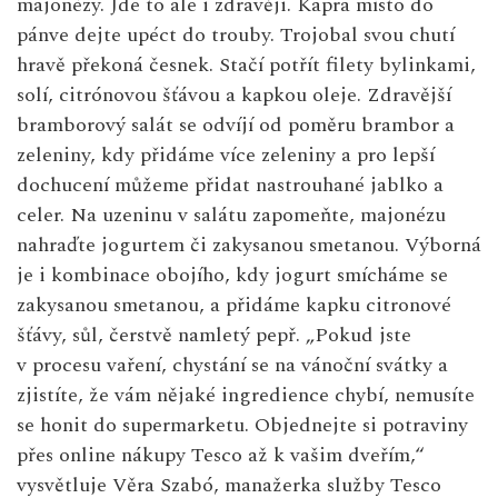
majonézy. Jde to ale i zdravěji. Kapra místo do
pánve dejte upéct do trouby. Trojobal svou chutí
hravě překoná česnek. Stačí potřít filety bylinkami,
solí, citrónovou šťávou a kapkou oleje. Zdravější
bramborový salát se odvíjí od poměru brambor a
zeleniny, kdy přidáme více zeleniny a pro lepší
dochucení můžeme přidat nastrouhané jablko a
celer. Na uzeninu v salátu zapomeňte, majonézu
nahraďte jogurtem či zakysanou smetanou. Výborná
je i kombinace obojího, kdy jogurt smícháme se
zakysanou smetanou, a přidáme kapku citronové
šťávy, sůl, čerstvě namletý pepř. „Pokud jste
v procesu vaření, chystání se na vánoční svátky a
zjistíte, že vám nějaké ingredience chybí, nemusíte
se honit do supermarketu. Objednejte si potraviny
přes online nákupy Tesco až k vašim dveřím,“
vysvětluje Věra Szabó, manažerka služby Tesco