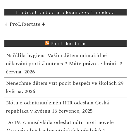
Institut práva a občanských svobod
↓
ProLibertate
↓
ProLibertate
Nařídila hygiena Vašim dětem mimořádné
očkování proti žloutence? Máte právo se bránit
3
června, 2026
Nenechme dětem vzít pocit bezpečí ve školách
29
května, 2026
Nótu o odmítnutí změn IHR odeslala Česká
republika v květnu
16 července, 2025
Do 19. 7. musí vláda odeslat nótu proti novele
Mezinárodních zdravotnických předpisů
1