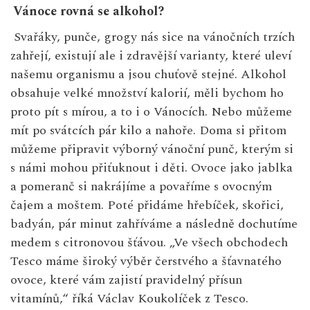
Vánoce rovná se alkohol?
Svařáky, punče, grogy nás sice na vánočních trzích
zahřejí, existují ale i zdravější varianty, které uleví
našemu organismu a jsou chuťově stejné. Alkohol
obsahuje velké množství kalorií, měli bychom ho
proto pít s mírou, a to i o Vánocích. Nebo můžeme
mít po svátcích pár kilo a nahoře. Doma si přitom
můžeme připravit výborný vánoční punč, kterým si
s námi mohou přiťuknout i děti. Ovoce jako jablka
a pomeranč si nakrájíme a povaříme s ovocným
čajem a moštem. Poté přidáme hřebíček, skořici,
badyán, pár minut zahříváme a následně dochutíme
medem s citronovou šťávou. „Ve všech obchodech
Tesco máme široký výběr čerstvého a šťavnatého
ovoce, které vám zajistí pravidelný přísun
vitamínů,“ říká Václav Koukolíček z Tesco.