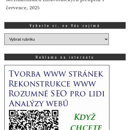
července, 2025
Vyberte si, co Vás zajímá
Vyberte
si,
co
Vás
Reklama na internetu
zajímá