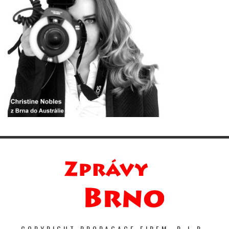
COPYRIGHT PROPAGACE FIREM. P-I-R-