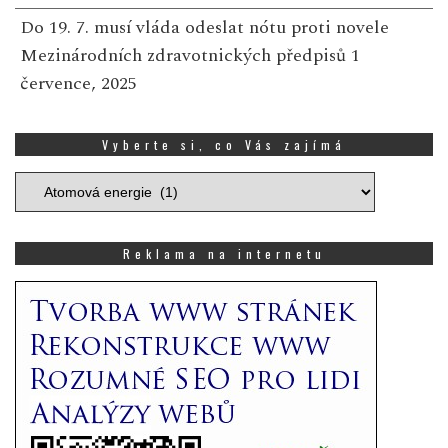
Do 19. 7. musí vláda odeslat nótu proti novele
Mezinárodních zdravotnických předpisů
1
července, 2025
Vyberte si, co Vás zajímá
Vyberte
si,
co
Vás
Reklama na internetu
zajímá