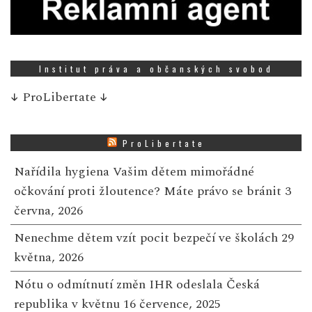
Institut práva a občanských svobod
↓
ProLibertate
↓
ProLibertate
Nařídila hygiena Vašim dětem mimořádné
očkování proti žloutence? Máte právo se bránit
3
června, 2026
Nenechme dětem vzít pocit bezpečí ve školách
29
května, 2026
Nótu o odmítnutí změn IHR odeslala Česká
republika v květnu
16 července, 2025