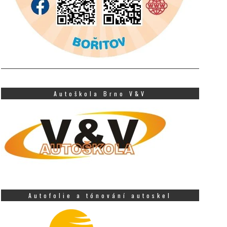
Autoškola Brno V&V
Autofolie a tónování autoskel