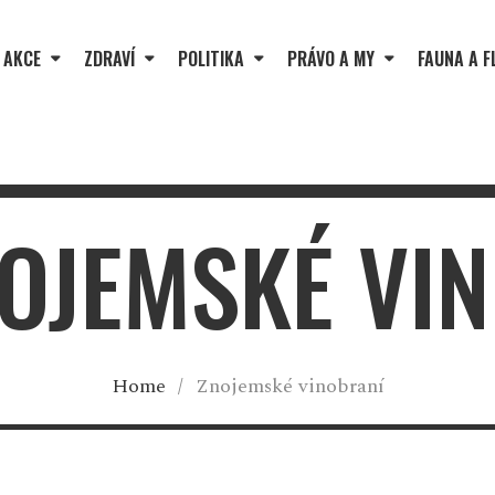
 AKCE
ZDRAVÍ
POLITIKA
PRÁVO A MY
FAUNA A F
NOJEMSKÉ VI
Home
/
Znojemské vinobraní