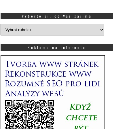
Vyberte si, co Vás zajímá
Vyberte
si,
co
Vás
Reklama na internetu
zajímá