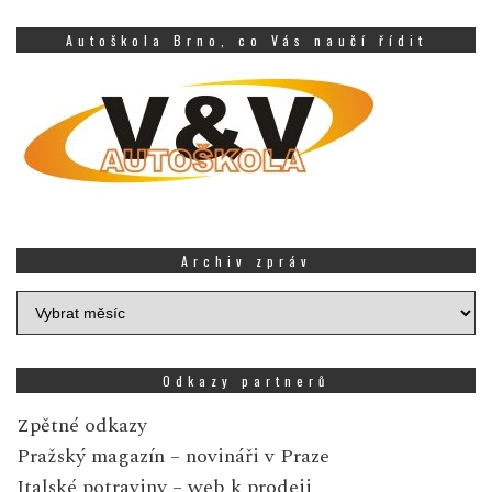
Autoškola Brno, co Vás naučí řídit
Archiv zpráv
Archiv
zpráv
Odkazy partnerů
Zpětné odkazy
Pražský magazín
– novináři v Praze
Italské potraviny
– web k prodeji