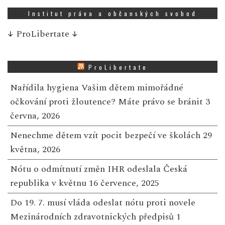
Institut práva a občanských svobod
↓
ProLibertate
↓
ProLibertate
Nařídila hygiena Vašim dětem mimořádné
očkování proti žloutence? Máte právo se bránit
3
června, 2026
Nenechme dětem vzít pocit bezpečí ve školách
29
května, 2026
Nótu o odmítnutí změn IHR odeslala Česká
republika v květnu
16 července, 2025
Do 19. 7. musí vláda odeslat nótu proti novele
Mezinárodních zdravotnických předpisů
1