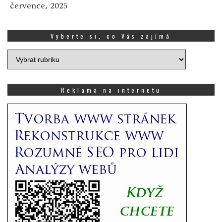
července, 2025
Vyberte si, co Vás zajímá
Vyberte
si,
co
Vás
Reklama na internetu
zajímá