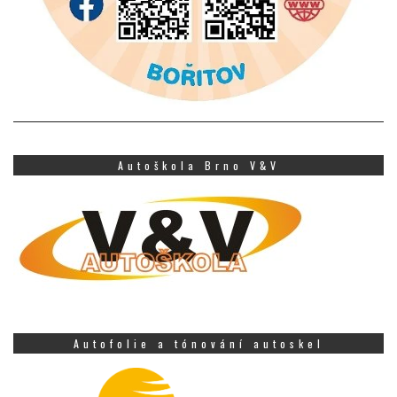
Autoškola Brno V&V
Autofolie a tónování autoskel