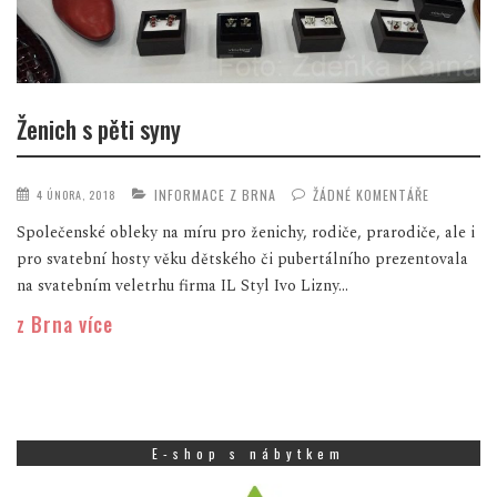
Ženich s pěti syny
INFORMACE Z BRNA
ŽÁDNÉ KOMENTÁŘE
4 ÚNORA, 2018
Společenské obleky na míru pro ženichy, rodiče, prarodiče, ale i
pro svatební hosty věku dětského či pubertálního prezentovala
na svatebním veletrhu firma IL Styl Ivo Lizny...
z Brna více
E-shop s nábytkem