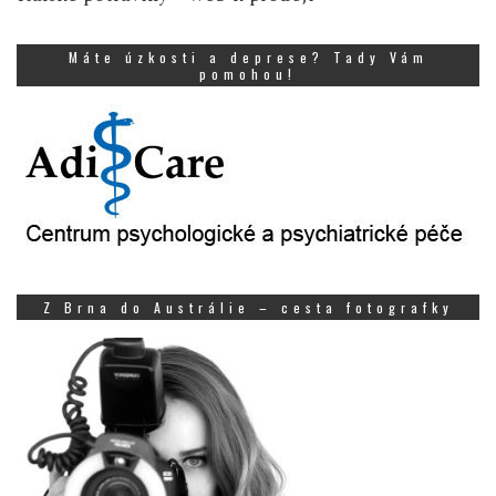
Máte úzkosti a deprese? Tady Vám
pomohou!
Z Brna do Austrálie – cesta fotografky