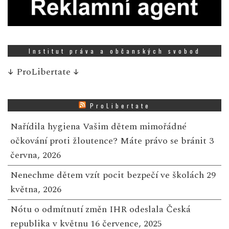
Institut práva a občanských svobod
↓
ProLibertate
↓
ProLibertate
Nařídila hygiena Vašim dětem mimořádné
očkování proti žloutence? Máte právo se bránit
3
června, 2026
Nenechme dětem vzít pocit bezpečí ve školách
29
května, 2026
Nótu o odmítnutí změn IHR odeslala Česká
republika v květnu
16 července, 2025