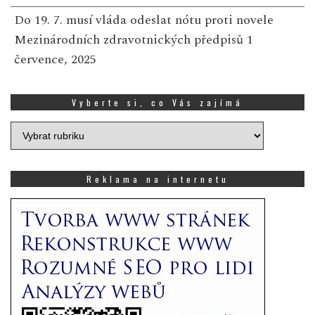
Do 19. 7. musí vláda odeslat nótu proti novele
Mezinárodních zdravotnických předpisů
1
července, 2025
Vyberte si, co Vás zajímá
Vyberte
si,
co
Vás
Reklama na internetu
zajímá