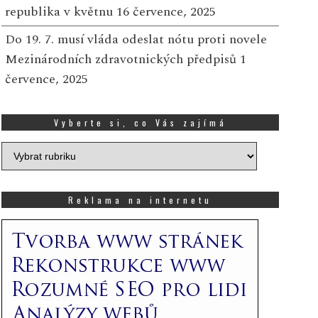
republika v květnu
16 července, 2025
Do 19. 7. musí vláda odeslat nótu proti novele
Mezinárodních zdravotnických předpisů
1
července, 2025
Vyberte si, co Vás zajímá
Vyberte
si,
co
Vás
Reklama na internetu
zajímá