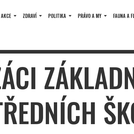
 AKCE
ZDRAVÍ
POLITIKA
PRÁVO A MY
FAUNA A F
ŽÁCI ZÁKLAD
TŘEDNÍCH ŠK