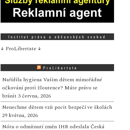
Institut práva a občanských svobod
↓
ProLibertate
↓
ProLibertate
Nařídila hygiena Vašim dětem mimořádné
očkování proti žloutence? Máte právo se
bránit
3 června, 2026
Nenechme dětem vzít pocit bezpečí ve školách
29 května, 2026
Nótu o odmítnutí změn IHR odeslala Česká