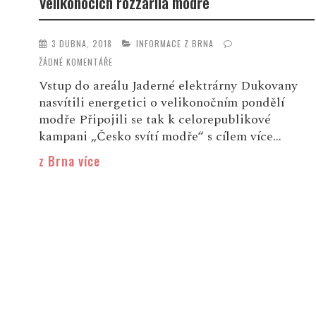
Velikonocích rozzářila modře
3 DUBNA, 2018
INFORMACE Z BRNA
ŽÁDNÉ KOMENTÁŘE
Vstup do areálu Jaderné elektrárny Dukovany
nasvítili energetici o velikonočním pondělí
modře Připojili se tak k celorepublikové
kampani „Česko svítí modře“ s cílem více...
z Brna více