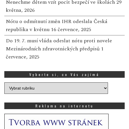
Nenechme dětem vzít pocit bezpečí ve školách
29
května, 2026
Nótu o odmítnutí změn IHR odeslala Česká
republika v květnu
16 července, 2025
Do 19. 7. musí vláda odeslat nótu proti novele
Mezinárodních zdravotnických předpisů
1
července, 2025
Vyberte si, co Vás zajímá
Vyberte
si,
co
Vás
Reklama na internetu
zajímá