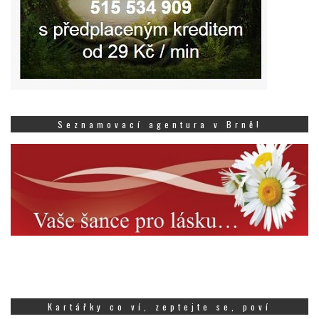
Seznamovací agentura v Brně!
Kartářky co ví, zeptejte se, poví