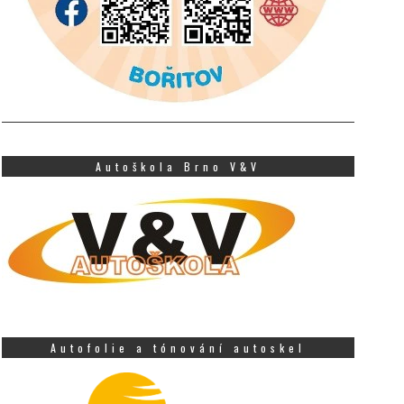
Autoškola Brno V&V
Autofolie a tónování autoskel