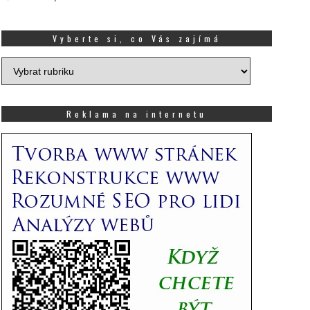
Vyberte si, co Vás zajímá
Vyberte
si,
co
Vás
Reklama na internetu
zajímá