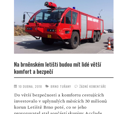
Na brněnském letišti budou mít lidé větší
komfort a bezpečí
10 DUBNA, 2018
BRNO TUŘANY
ŽÁDNÉ KOMENTÁŘE
Do větší bezpečnosti a komfortu cestujících
investovalo v uplynulých měsících 30 milionů
korun Letiště Brno poté, co se jeho
provozovatel stal součástí skupiny Acclade