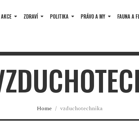
 AKCE
ZDRAVÍ
POLITIKA
PRÁVO A MY
FAUNA A F
 VZDUCHOTEC
Home
/
vzduchotechnika