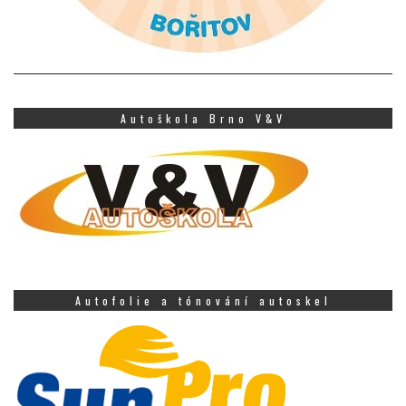
Autoškola Brno V&V
Autofolie a tónování autoskel