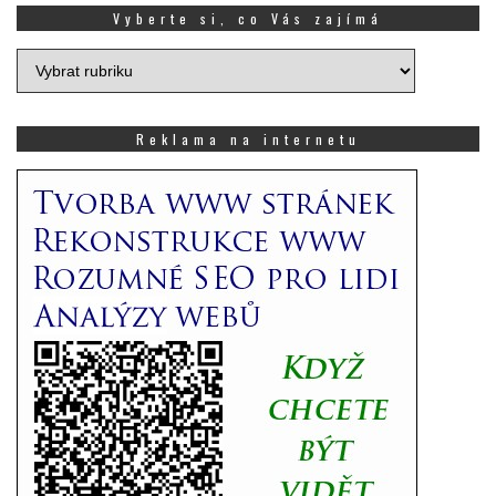
Vyberte si, co Vás zajímá
Vyberte
si,
co
Vás
Reklama na internetu
zajímá