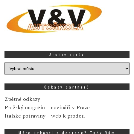
Archiv zpráv
Archiv
zpráv
Odkazy partnerů
Zpětné odkazy
Pražský magazín
– novináři v Praze
Italské potraviny
– web k prodeji
Máte úzkosti a deprese? Tady Vám