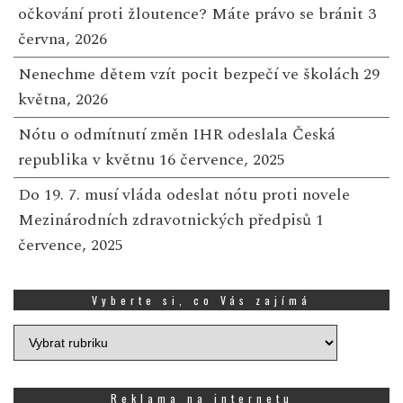
očkování proti žloutence? Máte právo se bránit
3
června, 2026
Nenechme dětem vzít pocit bezpečí ve školách
29
května, 2026
Nótu o odmítnutí změn IHR odeslala Česká
republika v květnu
16 července, 2025
Do 19. 7. musí vláda odeslat nótu proti novele
Mezinárodních zdravotnických předpisů
1
července, 2025
Vyberte si, co Vás zajímá
Vyberte
si,
co
Vás
Reklama na internetu