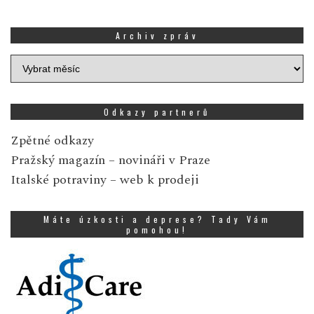
Archiv zpráv
Archiv
zpráv
Odkazy partnerů
Zpětné odkazy
Pražský magazín
– novináři v Praze
Italské potraviny
– web k prodeji
Máte úzkosti a deprese? Tady Vám
pomohou!