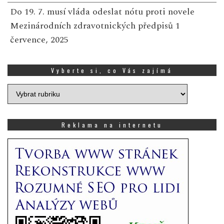
Do 19. 7. musí vláda odeslat nótu proti novele
Mezinárodních zdravotnických předpisů
1
července, 2025
Vyberte si, co Vás zajímá
Vyberte
si,
co
Vás
Reklama na internetu
zajímá