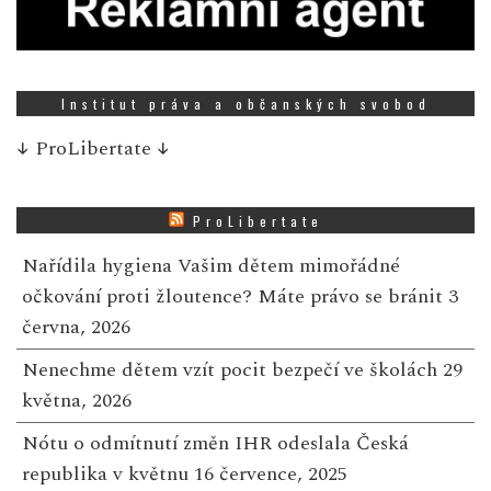
Institut práva a občanských svobod
↓
ProLibertate
↓
ProLibertate
Nařídila hygiena Vašim dětem mimořádné
očkování proti žloutence? Máte právo se bránit
3
června, 2026
Nenechme dětem vzít pocit bezpečí ve školách
29
května, 2026
Nótu o odmítnutí změn IHR odeslala Česká
republika v květnu
16 července, 2025