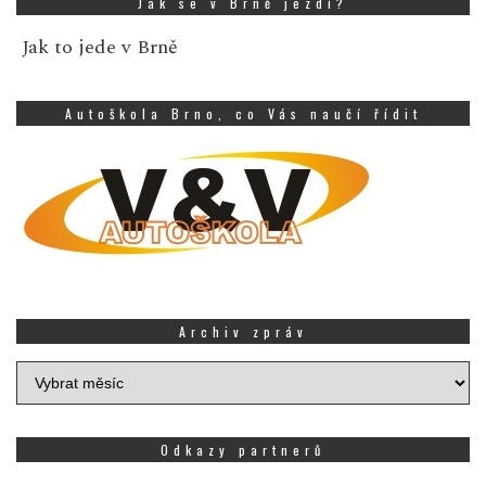
Jak se v Brně jezdí?
Jak to jede v Brně
Autoškola Brno, co Vás naučí řídit
Archiv zpráv
Archiv
zpráv
Odkazy partnerů