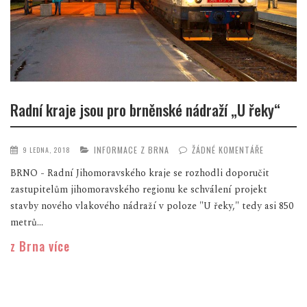
Radní kraje jsou pro brněnské nádraží „U řeky“
INFORMACE Z BRNA
ŽÁDNÉ KOMENTÁŘE
9 LEDNA, 2018
BRNO - Radní Jihomoravského kraje se rozhodli doporučit
zastupitelům jihomoravského regionu ke schválení projekt
stavby nového vlakového nádraží v poloze "U řeky," tedy asi 850
metrů...
z Brna více