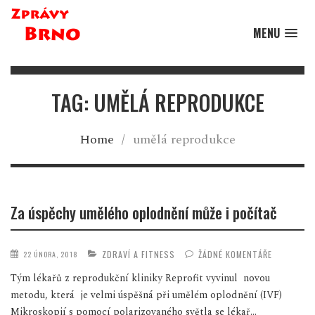
MENU
TAG: UMĚLÁ REPRODUKCE
Home
/
umělá reprodukce
Za úspěchy umělého oplodnění může i počítač
ZDRAVÍ A FITNESS
ŽÁDNÉ KOMENTÁŘE
22 ÚNORA, 2018
Tým lékařů z reprodukční kliniky Reprofit vyvinul novou
metodu, která je velmi úspěšná při umělém oplodnění (IVF)
Mikroskopií s pomocí polarizovaného světla se lékař...