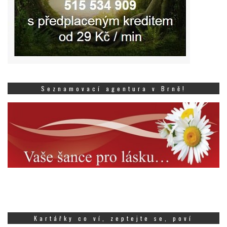
Seznamovací agentura v Brně!
Kartářky co ví, zeptejte se, poví