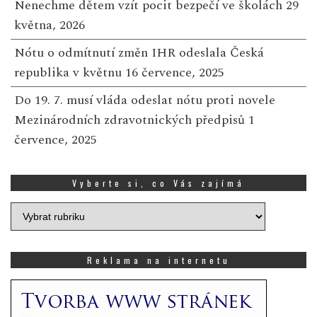
Nenechme dětem vzít pocit bezpečí ve školách
29
května, 2026
Nótu o odmítnutí změn IHR odeslala Česká
republika v květnu
16 července, 2025
Do 19. 7. musí vláda odeslat nótu proti novele
Mezinárodních zdravotnických předpisů
1
července, 2025
Vyberte si, co Vás zajímá
Vyberte
si,
co
Vás
Reklama na internetu
zajímá