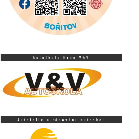
Autoškola Brno V&V
Autofolie a tónování autoskel