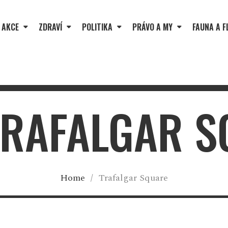
 AKCE
ZDRAVÍ
POLITIKA
PRÁVO A MY
FAUNA A F
TRAFALGAR 
Home
/
Trafalgar Square