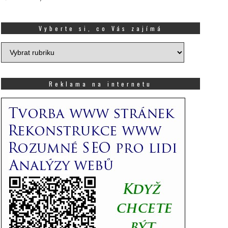
Vyberte si, co Vás zajímá
Vyberte
si,
co
Vás
Reklama na internetu
zajímá