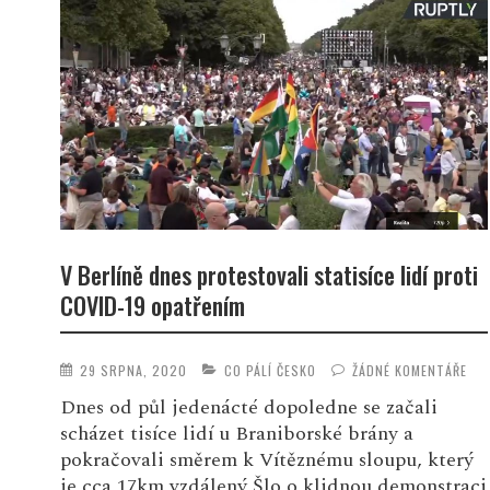
V Berlíně dnes protestovali statisíce lidí proti
COVID-19 opatřením
29 SRPNA, 2020
CO PÁLÍ ČESKO
ŽÁDNÉ KOMENTÁŘE
Dnes od půl jedenácté dopoledne se začali
scházet tisíce lidí u Braniborské brány a
pokračovali směrem k Vítěznému sloupu, který
je cca 17km vzdálený Šlo o klidnou demonstraci