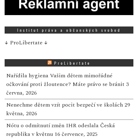
Institut práva a občanských svobod
↓
ProLibertate
↓
ProLibertate
Nařídila hygiena Vašim dětem mimořádné
očkování proti žloutence? Máte právo se bránit
3
června, 2026
Nenechme dětem vzít pocit bezpečí ve školách
29
května, 2026
Nótu o odmítnutí změn IHR odeslala Česká
republika v květnu
16 července, 2025