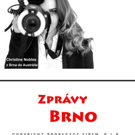
COPYRIGHT PROPAGACE FIREM. P-I-R-