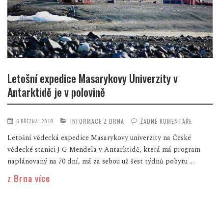
Letošní expedice Masarykovy Univerzity v
Antarktidě je v polovině
INFORMACE Z BRNA
ŽÁDNÉ KOMENTÁŘE
6 BŘEZNA, 2018
Letošní vědecká expedice Masarykovy univerzity na České
vědecké stanici J G Mendela v Antarktidě, která má program
naplánovaný na 70 dní, má za sebou už šest týdnů pobytu ...
z Brna více