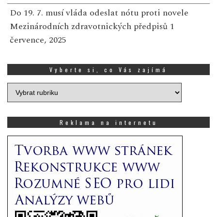
Do 19. 7. musí vláda odeslat nótu proti novele
Mezinárodních zdravotnických předpisů
1
července, 2025
Vyberte si, co Vás zajímá
Vyberte
si,
co
Vás
Reklama na internetu
zajímá