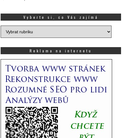
Vyberte si, co Vás zajímá
Vyberte
si,
co
Vás
Reklama na internetu
zajímá