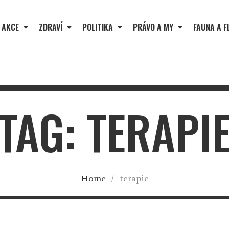
 AKCE
ZDRAVÍ
POLITIKA
PRÁVO A MY
FAUNA A F
TAG: TERAPI
Home
/
terapie