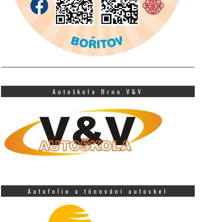
Autoškola Brno V&V
Autofolie a tónování autoskel