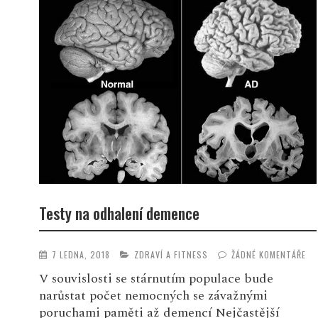
Testy na odhalení demence
7 LEDNA, 2018
ZDRAVÍ A FITNESS
ŽÁDNÉ KOMENTÁŘE
V souvislosti se stárnutím populace bude
narůstat počet nemocných se závažnými
poruchami paměti až demencí Nejčastější