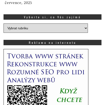
července, 2025
Vyberte si, co Vás zajímá
Vyberte
si,
co
Vás
Reklama na internetu
zajímá