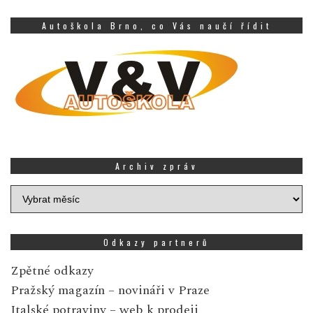
Autoškola Brno, co Vás naučí řídit
Archiv zpráv
Archiv
zpráv
Odkazy partnerů
Zpětné odkazy
Pražský magazín
– novináři v Praze
Italské potraviny
– web k prodeji