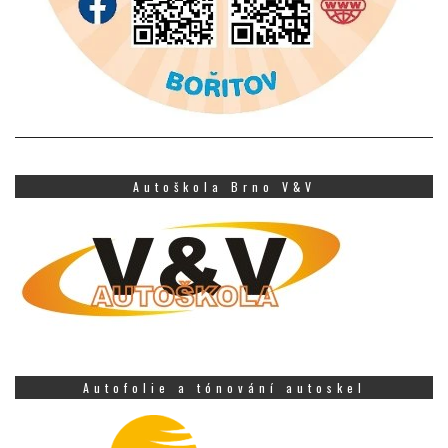
Autoškola Brno V&V
Autofolie a tónování autoskel