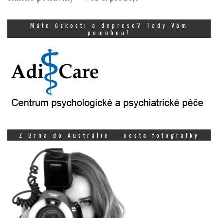
Máte úzkosti a deprese? Tady Vám
pomohou!
Z Brna do Austrálie – cesta fotografky