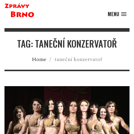
MENU
TAG: TANEČNÍ KONZERVATOŘ
Home
/
taneční konzervatoř