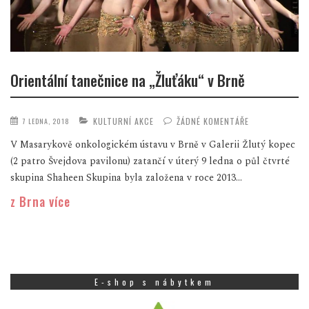
Orientální tanečnice na „Žluťáku“ v Brně
KULTURNÍ AKCE
ŽÁDNÉ KOMENTÁŘE
7 LEDNA, 2018
V Masarykově onkologickém ústavu v Brně v Galerii Žlutý kopec
(2 patro Švejdova pavilonu) zatančí v úterý 9 ledna o půl čtvrté
skupina Shaheen Skupina byla založena v roce 2013...
z Brna více
E-shop s nábytkem