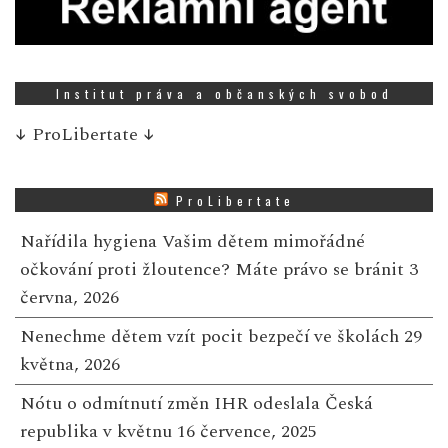
Institut práva a občanských svobod
↓
ProLibertate
↓
ProLibertate
Nařídila hygiena Vašim dětem mimořádné
očkování proti žloutence? Máte právo se bránit
3
června, 2026
Nenechme dětem vzít pocit bezpečí ve školách
29
května, 2026
Nótu o odmítnutí změn IHR odeslala Česká
republika v květnu
16 července, 2025