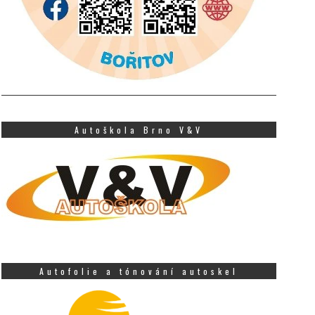
Autoškola Brno V&V
Autofolie a tónování autoskel