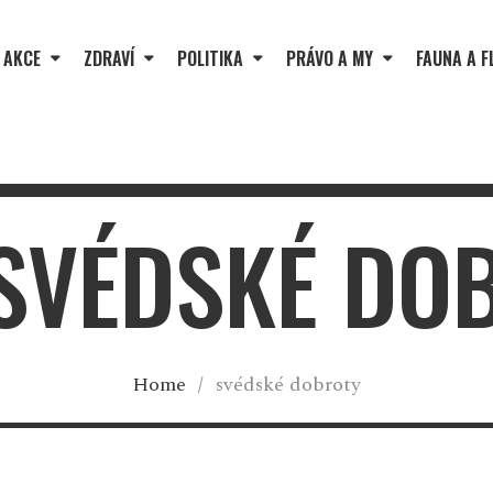
 AKCE
ZDRAVÍ
POLITIKA
PRÁVO A MY
FAUNA A F
 SVÉDSKÉ DO
Home
/
svédské dobroty