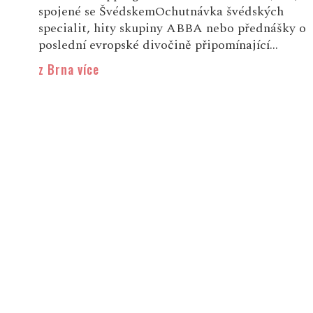
spojené se ŠvédskemOchutnávka švédských
specialit, hity skupiny ABBA nebo přednášky o
poslední evropské divočině připomínající...
z Brna více