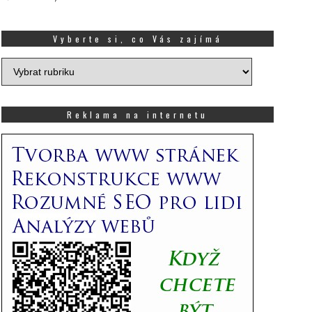
Vyberte si, co Vás zajímá
Vyberte
si,
co
Vás
Reklama na internetu
zajímá