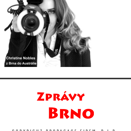
COPYRIGHT PROPAGACE FIREM. P-I-R-