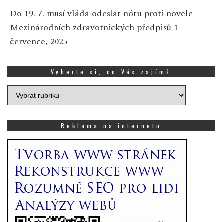
Do 19. 7. musí vláda odeslat nótu proti novele
Mezinárodních zdravotnických předpisů
1
července, 2025
Vyberte si, co Vás zajímá
Vyberte
si,
co
Vás
Reklama na internetu
zajímá