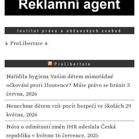
Institut práva a občanských svobod
↓
ProLibertate
↓
ProLibertate
Nařídila hygiena Vašim dětem mimořádné
očkování proti žloutence? Máte právo se bránit
3
června, 2026
Nenechme dětem vzít pocit bezpečí ve školách
29
května, 2026
Nótu o odmítnutí změn IHR odeslala Česká
republika v květnu
16 července, 2025