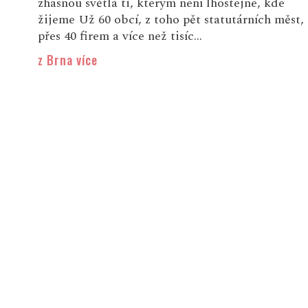
zhasnou světla ti, kterým není lhostejné, kde
žijeme Už 60 obcí, z toho pět statutárních měst,
přes 40 firem a více než tisíc...
z Brna více