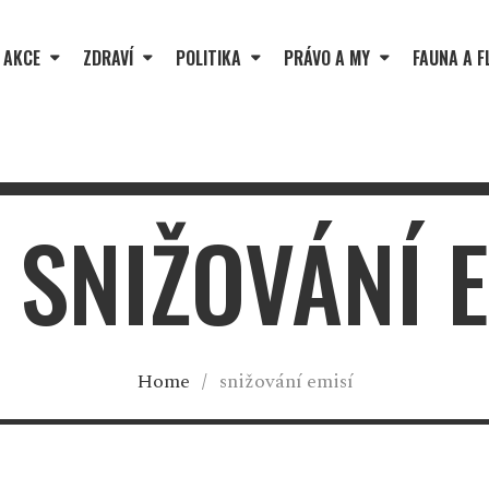
 AKCE
ZDRAVÍ
POLITIKA
PRÁVO A MY
FAUNA A F
 SNIŽOVÁNÍ 
Home
/
snižování emisí