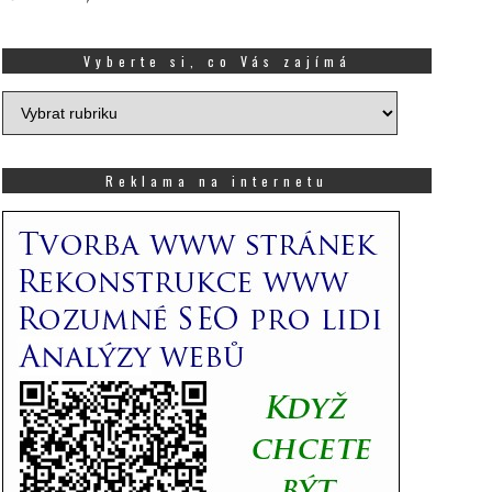
Vyberte si, co Vás zajímá
Vyberte
si,
co
Vás
Reklama na internetu
zajímá