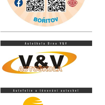
Autoškola Brno V&V
Autofolie a tónování autoskel