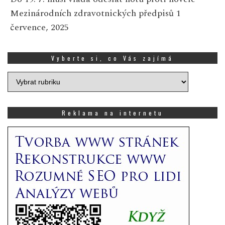
Mezinárodních zdravotnických předpisů
1
července, 2025
Vyberte si, co Vás zajímá
Vyberte
si,
co
Vás
Reklama na internetu
zajímá