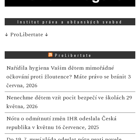
Institut práva a občanských svobod
↓
ProLibertate
↓
ProLibertate
Nařídila hygiena Vašim dětem mimořádné
očkování proti žloutence? Máte právo se bránit
3
června, 2026
Nenechme dětem vzít pocit bezpečí ve školách
29
května, 2026
Nótu o odmítnutí změn IHR odeslala Česká
republika v květnu
16 července, 2025
Do 19. 7. musí vláda odeslat nótu proti novele