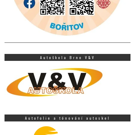
Autoškola Brno V&V
Autofolie a tónování autoskel