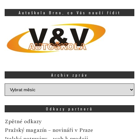
Autoškola Brno, co Vás naučí řídit
Archiv zpráv
Archiv
zpráv
Odkazy partnerů
Zpětné odkazy
Pražský magazín
– novináři v Praze
Italské potraviny
– web k prodeji