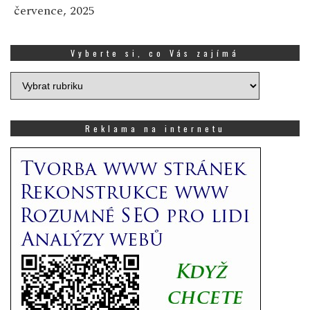
července, 2025
Vyberte si, co Vás zajímá
Vyberte
si,
co
Vás
Reklama na internetu
zajímá