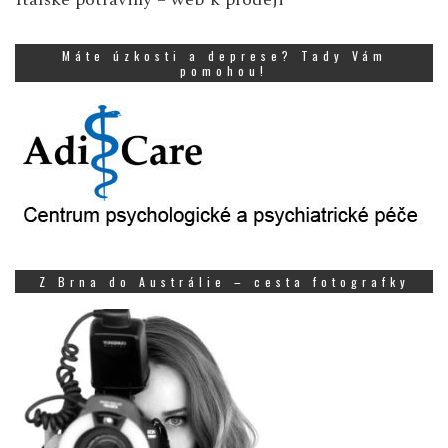
Máte úzkosti a deprese? Tady Vám
pomohou!
Z Brna do Austrálie – cesta fotografky