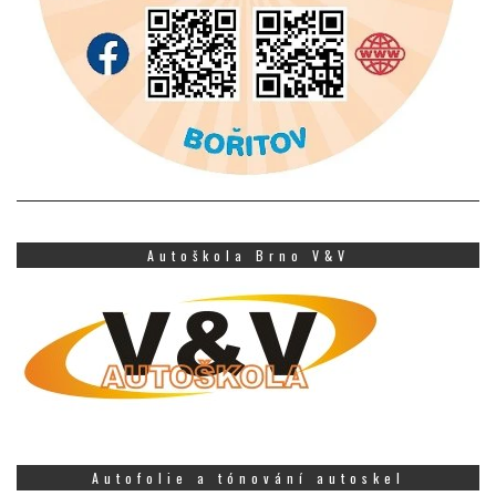
Autoškola Brno V&V
Autofolie a tónování autoskel