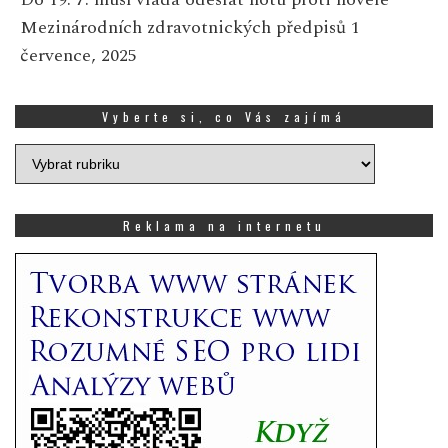
Mezinárodních zdravotnických předpisů
1
července, 2025
Vyberte si, co Vás zajímá
Vyberte
si,
co
Vás
Reklama na internetu
zajímá