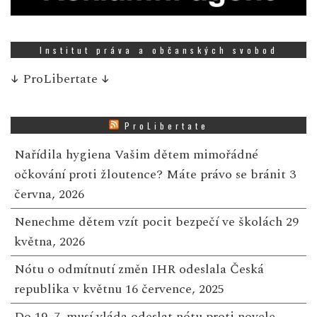
Institut práva a občanských svobod
↓
ProLibertate
↓
ProLibertate
Nařídila hygiena Vašim dětem mimořádné
očkování proti žloutence? Máte právo se bránit
3
června, 2026
Nenechme dětem vzít pocit bezpečí ve školách
29
května, 2026
Nótu o odmítnutí změn IHR odeslala Česká
republika v květnu
16 července, 2025
Do 19. 7. musí vláda odeslat nótu proti novele