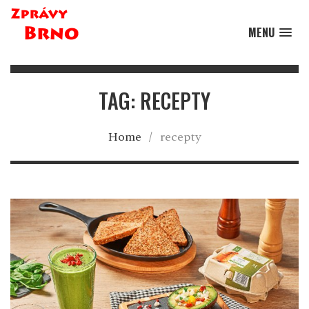
MENU
TAG: RECEPTY
Home
/
recepty