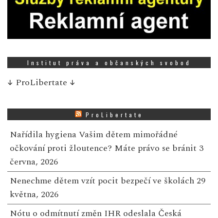
Institut práva a občanských svobod
↓
ProLibertate
↓
ProLibertate
Nařídila hygiena Vašim dětem mimořádné
očkování proti žloutence? Máte právo se bránit
3
června, 2026
Nenechme dětem vzít pocit bezpečí ve školách
29
května, 2026
Nótu o odmítnutí změn IHR odeslala Česká