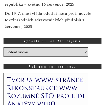
republika v květnu
16 července, 2025
Do 19. 7. musí vláda odeslat nótu proti novele
Mezinárodních zdravotnických předpisů
1
července, 2025
Vyberte si, co Vás zajímá
Vyberte
si,
co
Vás
Reklama na internetu
zajímá