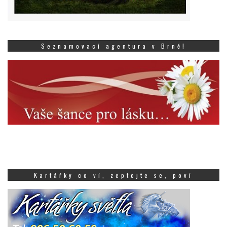
Seznamovací agentura v Brně!
Kartářky co ví, zeptejte se, poví