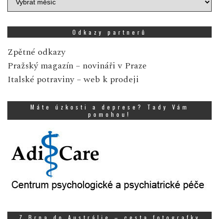
zpráv
Odkazy partnerů
Zpětné odkazy
Pražský magazín
– novináři v Praze
Italské potraviny
– web k prodeji
Máte úzkosti a deprese? Tady Vám
pomohou!
Z Brna do Austrálie – cesta fotografky