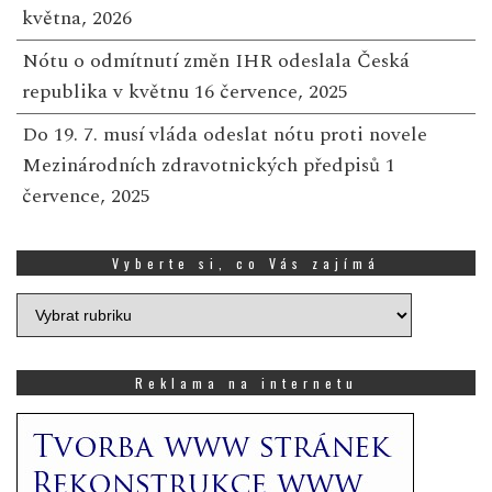
května, 2026
Nótu o odmítnutí změn IHR odeslala Česká
republika v květnu
16 července, 2025
Do 19. 7. musí vláda odeslat nótu proti novele
Mezinárodních zdravotnických předpisů
1
července, 2025
Vyberte si, co Vás zajímá
Vyberte
si,
co
Vás
Reklama na internetu
zajímá