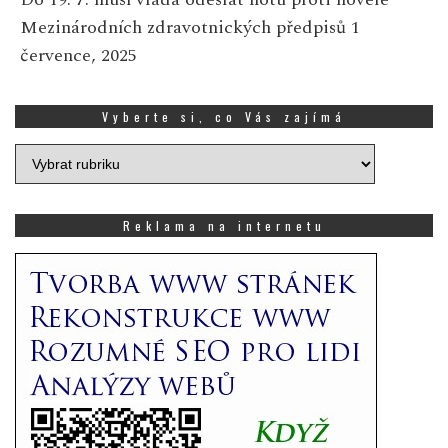
Mezinárodních zdravotnických předpisů
1
července, 2025
Vyberte si, co Vás zajímá
Vyberte
si,
co
Vás
Reklama na internetu
zajímá