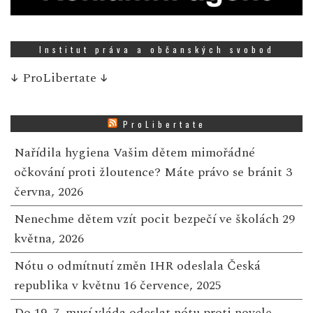
Institut práva a občanských svobod
↓
ProLibertate
↓
ProLibertate
Nařídila hygiena Vašim dětem mimořádné
očkování proti žloutence? Máte právo se bránit
3
června, 2026
Nenechme dětem vzít pocit bezpečí ve školách
29
května, 2026
Nótu o odmítnutí změn IHR odeslala Česká
republika v květnu
16 července, 2025
Do 19. 7. musí vláda odeslat nótu proti novele