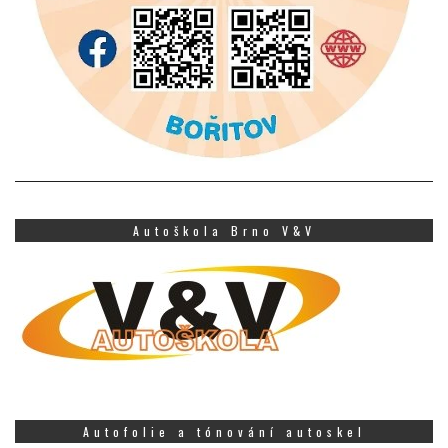
Autoškola Brno V&V
Autofolie a tónování autoskel