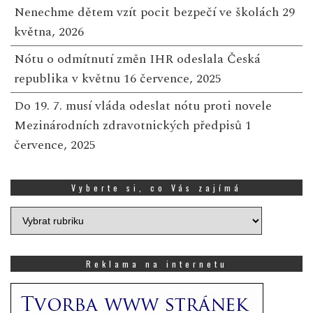
Nenechme dětem vzít pocit bezpečí ve školách
29
května, 2026
Nótu o odmítnutí změn IHR odeslala Česká
republika v květnu
16 července, 2025
Do 19. 7. musí vláda odeslat nótu proti novele
Mezinárodních zdravotnických předpisů
1
července, 2025
Vyberte si, co Vás zajímá
Vyberte
si,
co
Vás
Reklama na internetu
zajímá