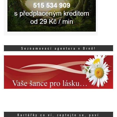
Seznamovací agentura v Brně!
Kartářky co ví, zeptejte se, poví