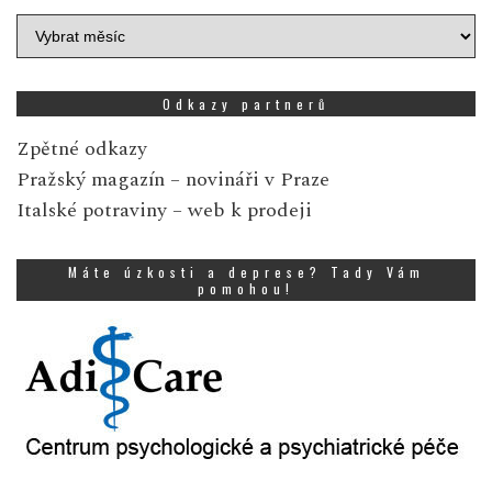
Archiv
zpráv
Odkazy partnerů
Zpětné odkazy
Pražský magazín
– novináři v Praze
Italské potraviny
– web k prodeji
Máte úzkosti a deprese? Tady Vám
pomohou!