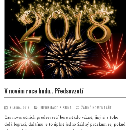
V novém roce budu.. Předsevzetí
INFORMACE Z BRNA
ŽÁDNÉ KOMENTÁŘE
8 LEDNA, 2018
Čas novoročních předsevzetí bere někdo vážně, jiný si z toho
dělá legraci, dalšímu je to úplně jedno Žádný průzkum se, pokud