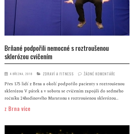
Brňané podpořili nemocné s roztroušenou
sklerózou cvičením
ZDRAVÍ A FITNESS
ŽÁDNÉ KOMENTÁŘE
4 BŘEZNA, 2018
Přes 175 lidí z Brna a okolí podpořilo pacienty s roztroušenou
sklerózou V pátek a v sobotu se cvičením zapojili do sedmého
ročníku 24hodinového Maratonu s roztroušenou sklerózou...
z Brna více