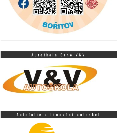
Autoškola Brno V&V
Autofolie a tónování autoskel