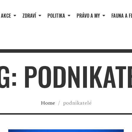
 AKCE
ZDRAVÍ
POLITIKA
PRÁVO A MY
FAUNA A F
G: PODNIKAT
Home
/
podnikatelé