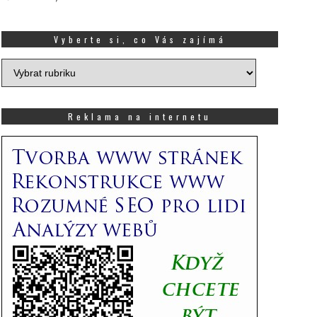
Vyberte si, co Vás zajímá
Vyberte
si,
co
Vás
Reklama na internetu
zajímá