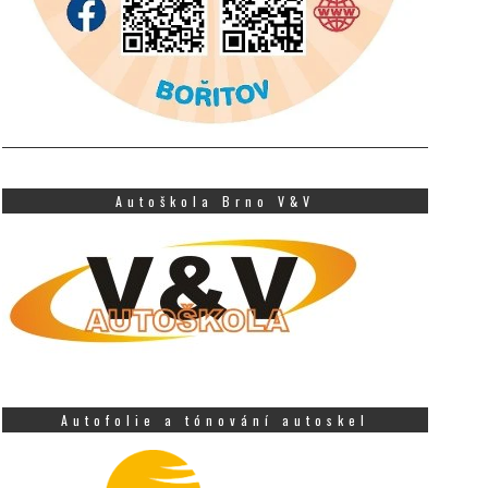
Autoškola Brno V&V
Autofolie a tónování autoskel