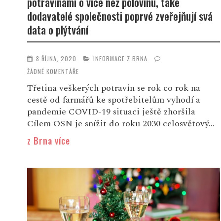
potravinami o více než polovinu, také
dodavatelé společnosti poprvé zveřejňují svá
data o plýtvání
8 ŘÍJNA, 2020
INFORMACE Z BRNA
ŽÁDNÉ KOMENTÁŘE
Třetina veškerých potravin se rok co rok na
cestě od farmářů ke spotřebitelům vyhodí a
pandemie COVID-19 situaci ještě zhoršila
Cílem OSN je snížit do roku 2030 celosvětový...
z Brna více