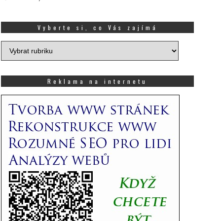
Vyberte si, co Vás zajímá
Vyberte
si,
co
Vás
Reklama na internetu
zajímá