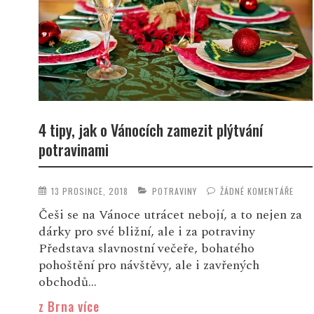
4 tipy, jak o Vánocích zamezit plýtvání
potravinami
13 PROSINCE, 2018
POTRAVINY
ŽÁDNÉ KOMENTÁŘE
Češi se na Vánoce utrácet nebojí, a to nejen za
dárky pro své bližní, ale i za potraviny
Představa slavnostní večeře, bohatého
pohoštění pro návštěvy, ale i zavřených
obchodů...
z Brna více