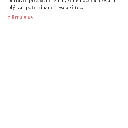
potravin přichází nazmar, si nemůžeme dovolit
plýtvat potravinami Tesco si to...
z Brna více