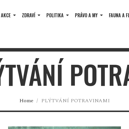
 AKCE
ZDRAVÍ
POLITIKA
PRÁVO A MY
FAUNA A F
LÝTVÁNÍ POTR
Home
/
PLÝTVÁNÍ POTRAVINAMI