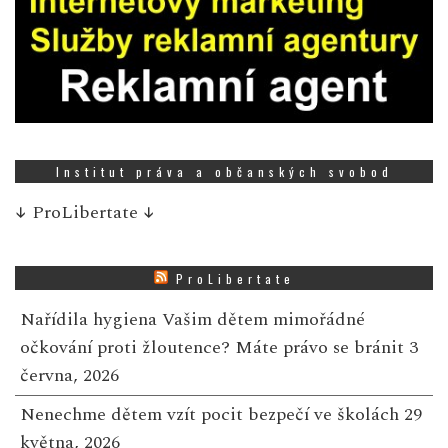
Institut práva a občanských svobod
↓
ProLibertate
↓
ProLibertate
Nařídila hygiena Vašim dětem mimořádné
očkování proti žloutence? Máte právo se bránit
3
června, 2026
Nenechme dětem vzít pocit bezpečí ve školách
29
května, 2026