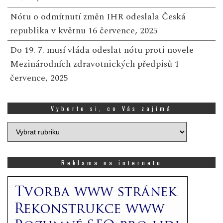
Nótu o odmítnutí změn IHR odeslala Česká
republika v květnu
16 července, 2025
Do 19. 7. musí vláda odeslat nótu proti novele
Mezinárodních zdravotnických předpisů
1
července, 2025
Vyberte si, co Vás zajímá
Vyberte
si,
co
Vás
Reklama na internetu
zajímá