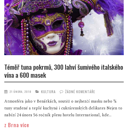
Téměř tuna pokrmů, 300 lahví šumivého italského
vína a 600 masek
KULTURA
ŽÁDNÉ KOMENTÁŘE
21 ÚNORA, 2018
Atmosféra jako v Benátkách, soutěž o nejhezčí masku nebo ¾
tuny studené a teplé kuchyně i cukrárenských delikates Nejen to
nabízí 24 února 56 ročník plesu hotelu International, kde...
z Brna více