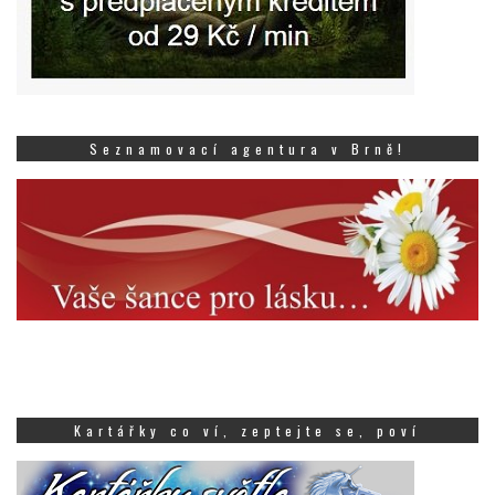
Seznamovací agentura v Brně!
Kartářky co ví, zeptejte se, poví