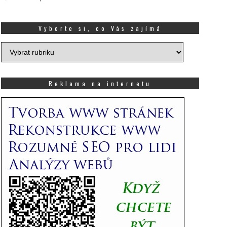
Vyberte si, co Vás zajímá
Vyberte
si,
co
Vás
Reklama na internetu
zajímá