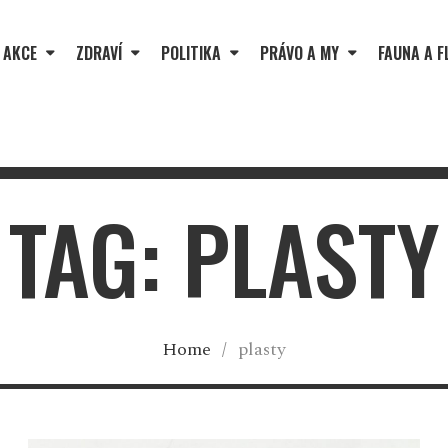
 AKCE
ZDRAVÍ
POLITIKA
PRÁVO A MY
FAUNA A F
TAG: PLASTY
Home
/
plasty