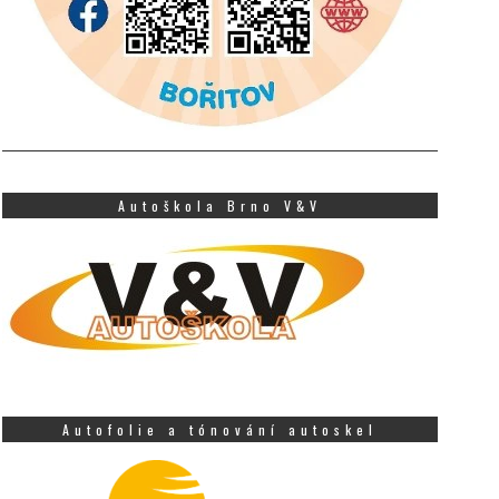
Autoškola Brno V&V
Autofolie a tónování autoskel