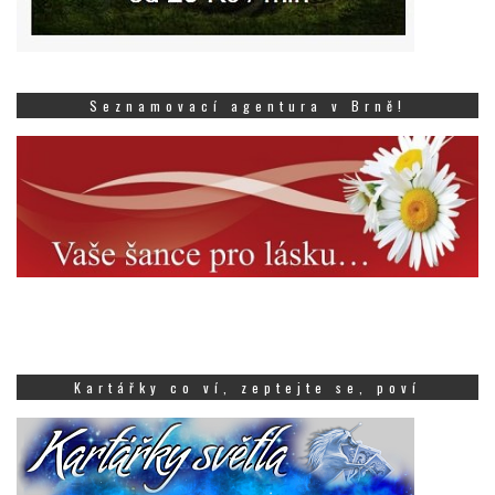
Seznamovací agentura v Brně!
Kartářky co ví, zeptejte se, poví