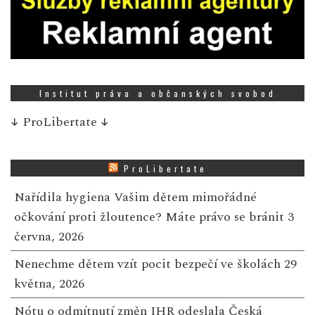
Institut práva a občanských svobod
↓
ProLibertate
↓
ProLibertate
Nařídila hygiena Vašim dětem mimořádné
očkování proti žloutence? Máte právo se bránit
3
června, 2026
Nenechme dětem vzít pocit bezpečí ve školách
29
května, 2026
Nótu o odmítnutí změn IHR odeslala Česká