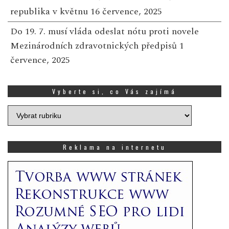
republika v květnu
16 července, 2025
Do 19. 7. musí vláda odeslat nótu proti novele
Mezinárodních zdravotnických předpisů
1
července, 2025
Vyberte si, co Vás zajímá
Vyberte
si,
co
Vás
Reklama na internetu
zajímá