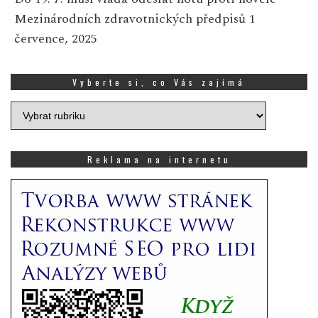
Mezinárodních zdravotnických předpisů
1
července, 2025
Vyberte si, co Vás zajímá
Vyberte
si,
co
Vás
Reklama na internetu
zajímá