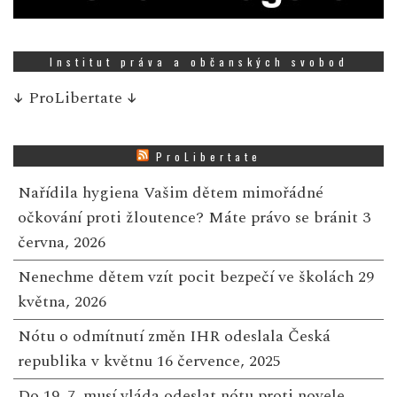
Institut práva a občanských svobod
↓
ProLibertate
↓
ProLibertate
Nařídila hygiena Vašim dětem mimořádné
očkování proti žloutence? Máte právo se bránit
3
června, 2026
Nenechme dětem vzít pocit bezpečí ve školách
29
května, 2026
Nótu o odmítnutí změn IHR odeslala Česká
republika v květnu
16 července, 2025
Do 19. 7. musí vláda odeslat nótu proti novele