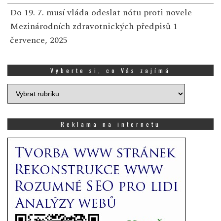
Do 19. 7. musí vláda odeslat nótu proti novele
Mezinárodních zdravotnických předpisů
1
července, 2025
Vyberte si, co Vás zajímá
Vyberte
si,
co
Vás
Reklama na internetu
zajímá