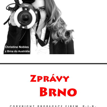
COPYRIGHT PROPAGACE FIREM. P-I-R-