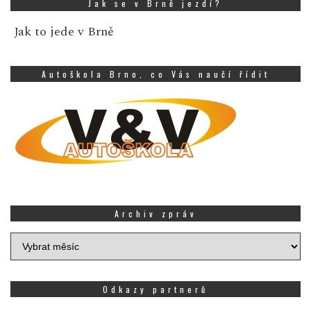
Jak se v Brně jezdí?
Jak to jede v Brně
Autoškola Brno, co Vás naučí řídit
Archiv zpráv
Archiv
zpráv
Odkazy partnerů