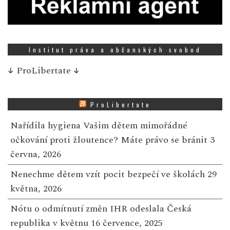
Institut práva a občanských svobod
↓
ProLibertate
↓
ProLibertate
Nařídila hygiena Vašim dětem mimořádné
očkování proti žloutence? Máte právo se bránit
3
června, 2026
Nenechme dětem vzít pocit bezpečí ve školách
29
května, 2026
Nótu o odmítnutí změn IHR odeslala Česká
republika v květnu
16 července, 2025