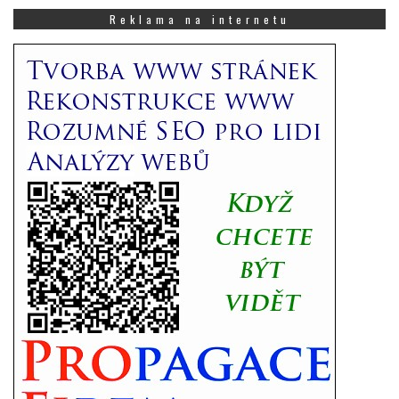
co
Vás
Reklama na internetu
zajímá