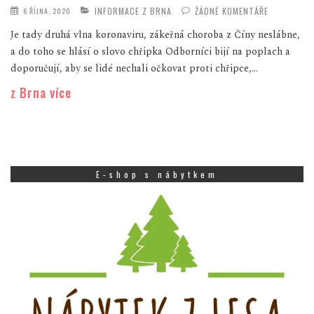
INFORMACE Z BRNA
ŽÁDNÉ KOMENTÁŘE
6 ŘÍJNA, 2020
Je tady druhá vlna koronaviru, zákeřná choroba z Číny neslábne,
a do toho se hlásí o slovo chřipka Odborníci bijí na poplach a
doporučují, aby se lidé nechali očkovat proti chřipce,...
z Brna více
E-shop s nábytkem