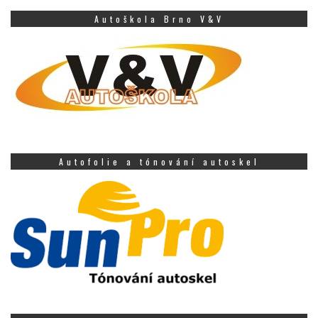
Autoškola Brno V&V
Autofolie a tónování autoskel