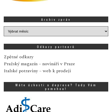
Archiv zpráv
Archiv
zpráv
Odkazy partnerů
Zpětné odkazy
Pražský magazín
– novináři v Praze
Italské potraviny
– web k prodeji
Máte úzkosti a deprese? Tady Vám
pomohou!