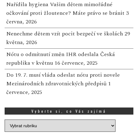
Nařídila hygiena Vašim dětem mimořádné
očkování proti žloutence? Máte právo se bránit
3
června, 2026
Nenechme dětem vzít pocit bezpečí ve školách
29
května, 2026
Nótu o odmítnutí změn IHR odeslala Česká
republika v květnu
16 července, 2025
Do 19. 7. musí vláda odeslat nótu proti novele
Mezinárodních zdravotnických předpisů
1
července, 2025
Vyberte si, co Vás zajímá
Vyberte
si,