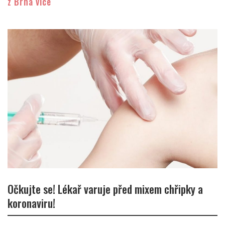
z Brna více
Očkujte se! Lékař varuje před mixem chřipky a
koronaviru!