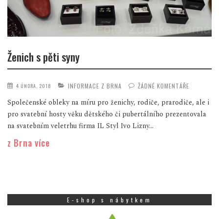
Ženich s pěti syny
INFORMACE Z BRNA
ŽÁDNÉ KOMENTÁŘE
4 ÚNORA, 2018
Společenské obleky na míru pro ženichy, rodiče, prarodiče, ale i
pro svatební hosty věku dětského či pubertálního prezentovala
na svatebním veletrhu firma IL Styl Ivo Lizny...
z Brna více
E-shop s nábytkem