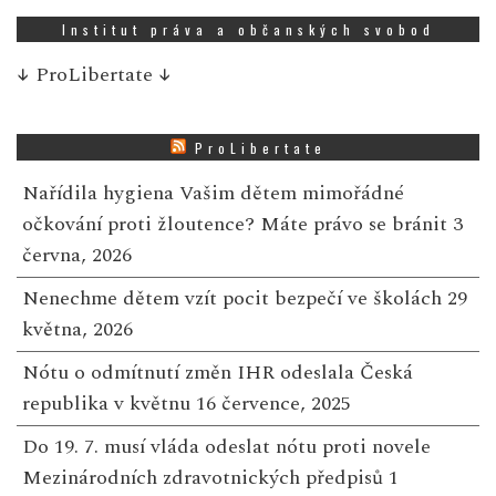
Institut práva a občanských svobod
↓
ProLibertate
↓
ProLibertate
Nařídila hygiena Vašim dětem mimořádné
očkování proti žloutence? Máte právo se bránit
3
června, 2026
Nenechme dětem vzít pocit bezpečí ve školách
29
května, 2026
Nótu o odmítnutí změn IHR odeslala Česká
republika v květnu
16 července, 2025
Do 19. 7. musí vláda odeslat nótu proti novele
Mezinárodních zdravotnických předpisů
1