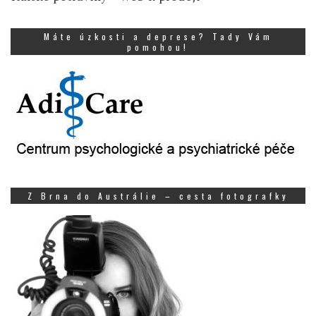
Máte úzkosti a deprese? Tady Vám
pomohou!
Z Brna do Austrálie – cesta fotografky