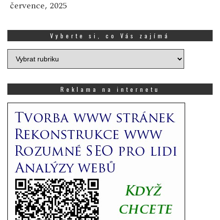
července, 2025
Vyberte si, co Vás zajímá
Vyberte
si,
co
Vás
Reklama na internetu
zajímá