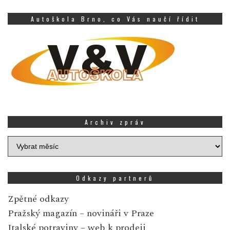
Autoškola Brno, co Vás naučí řídit
Archiv zpráv
Archiv
zpráv
Odkazy partnerů
Zpětné odkazy
Pražský magazín
– novináři v Praze
Italské potraviny
– web k prodeji