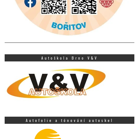
Autoškola Brno V&V
Autofolie a tónování autoskel