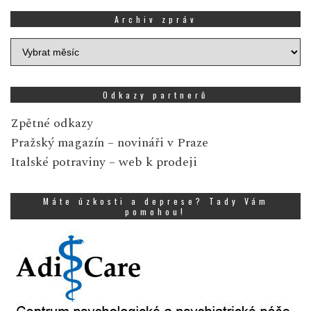
Archiv zpráv
Archiv
zpráv
Odkazy partnerů
Zpětné odkazy
Pražský magazín
– novináři v Praze
Italské potraviny
– web k prodeji
Máte úzkosti a deprese? Tady Vám
pomohou!