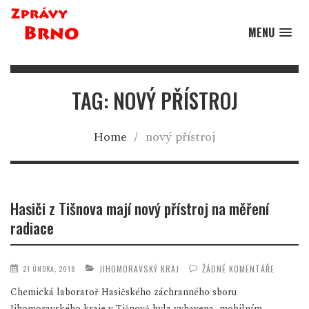
MENU
TAG: NOVÝ PŘÍSTROJ
Home
/
nový přístroj
Hasiči z Tišnova mají nový přístroj na měření
radiace
JIHOMORAVSKÝ KRAJ
ŽÁDNÉ KOMENTÁŘE
21 ÚNORA, 2018
Chemická laboratoř Hasičského záchranného sboru
Jihomoravského kraje v Tišnově byla vybavena mobilním