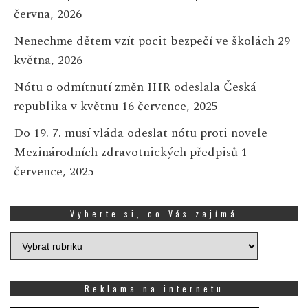
června, 2026
Nenechme dětem vzít pocit bezpečí ve školách
29
května, 2026
Nótu o odmítnutí změn IHR odeslala Česká
republika v květnu
16 července, 2025
Do 19. 7. musí vláda odeslat nótu proti novele
Mezinárodních zdravotnických předpisů
1
července, 2025
Vyberte si, co Vás zajímá
Vyberte
si,
co
Vás
Reklama na internetu
zajímá