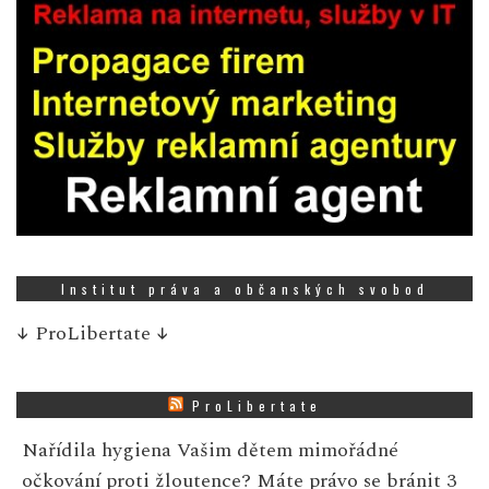
Institut práva a občanských svobod
↓
ProLibertate
↓
ProLibertate
Nařídila hygiena Vašim dětem mimořádné
očkování proti žloutence? Máte právo se bránit
3