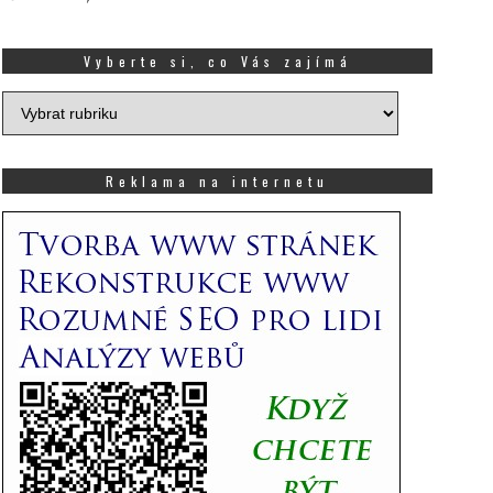
Vyberte si, co Vás zajímá
Vyberte
si,
co
Vás
Reklama na internetu
zajímá