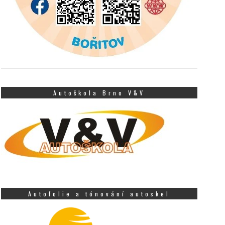
Autoškola Brno V&V
Autofolie a tónování autoskel