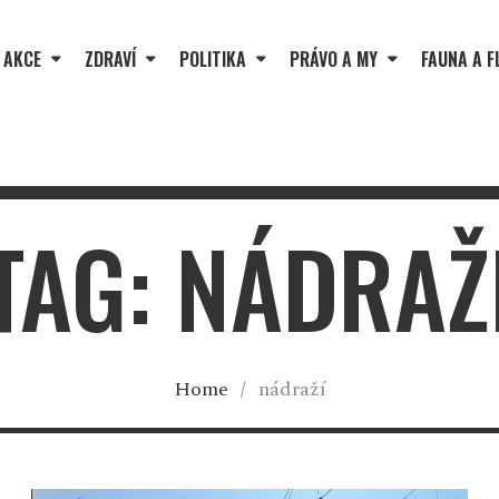
 AKCE
ZDRAVÍ
POLITIKA
PRÁVO A MY
FAUNA A F
TAG: NÁDRAŽ
Home
/
nádraží