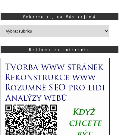
Vyberte si, co Vás zajímá
Vyberte
si,
co
Vás
Reklama na internetu
zajímá