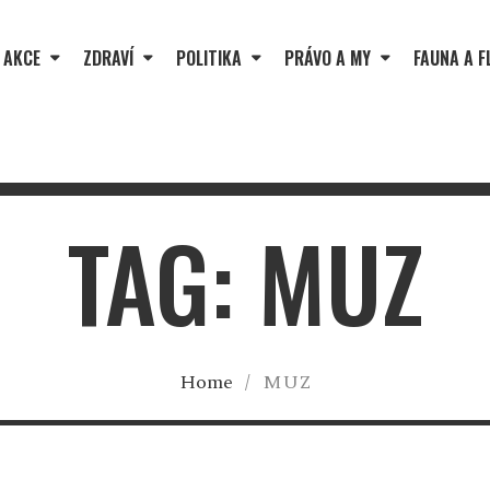
 AKCE
ZDRAVÍ
POLITIKA
PRÁVO A MY
FAUNA A F
TAG: MUZ
Home
/
MUZ