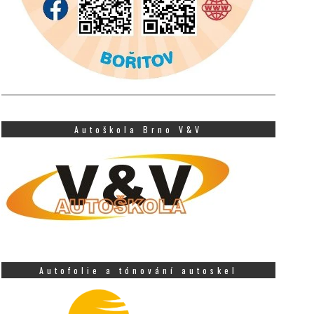
Autoškola Brno V&V
Autofolie a tónování autoskel