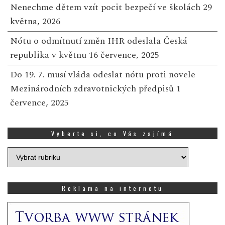
Nenechme dětem vzít pocit bezpečí ve školách
29
května, 2026
Nótu o odmítnutí změn IHR odeslala Česká
republika v květnu
16 července, 2025
Do 19. 7. musí vláda odeslat nótu proti novele
Mezinárodních zdravotnických předpisů
1
července, 2025
Vyberte si, co Vás zajímá
Vyberte
si,
co
Vás
Reklama na internetu
zajímá