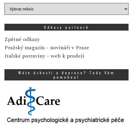
Archiv
zpráv
Odkazy partnerů
Zpětné odkazy
Pražský magazín
– novináři v Praze
Italské potraviny
– web k prodeji
Máte úzkosti a deprese? Tady Vám
pomohou!