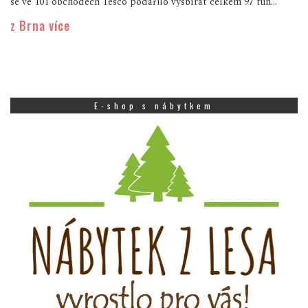
se ve 101 obchodech Tesco podařilo vysbírat celkem 97 tun...
z Brna více
E-shop s nábytkem