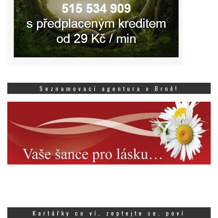
Seznamovací agentura v Brně!
Kartářky co ví, zeptejte se, poví