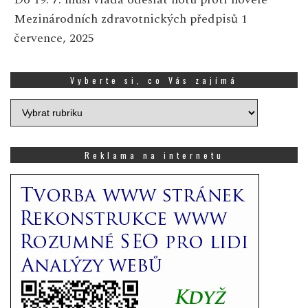
Mezinárodních zdravotnických předpisů
1
července, 2025
Vyberte si, co Vás zajímá
Vyberte
si,
co
Vás
Reklama na internetu
zajímá