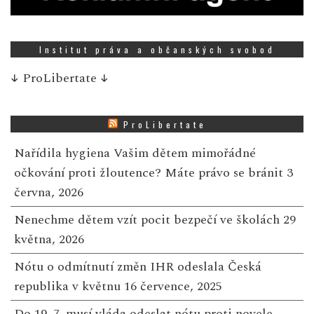
Institut práva a občanských svobod
↓
ProLibertate
↓
ProLibertate
Nařídila hygiena Vašim dětem mimořádné
očkování proti žloutence? Máte právo se bránit
3
června, 2026
Nenechme dětem vzít pocit bezpečí ve školách
29
května, 2026
Nótu o odmítnutí změn IHR odeslala Česká
republika v květnu
16 července, 2025
Do 19. 7. musí vláda odeslat nótu proti novele