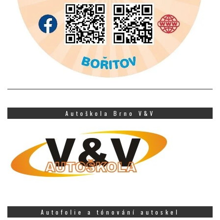
Autoškola Brno V&V
Autofolie a tónování autoskel