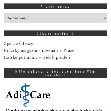
Archiv zpráv
Archiv
zpráv
Odkazy partnerů
Zpětné odkazy
Pražský magazín
– novináři v Praze
Italské potraviny
– web k prodeji
Máte úzkosti a deprese? Tady Vám
pomohou!