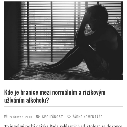
Kde je hranice mezi normálním a rizikovým
užíváním alkoholu?
SPOLEČNOST
ŽÁDNÉ KOMENTÁŘE
27 ČERVNA, 2019
To je velmi těžká otázka Řada věhlasných adiktologů se dokonce