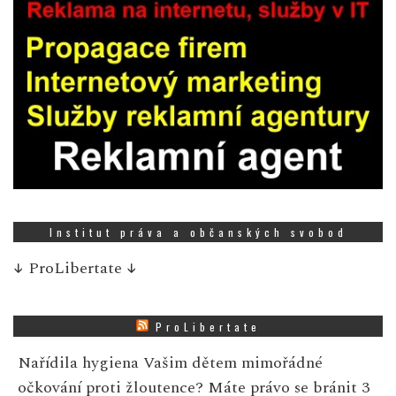
Institut práva a občanských svobod
↓
ProLibertate
↓
ProLibertate
Nařídila hygiena Vašim dětem mimořádné
očkování proti žloutence? Máte právo se bránit
3