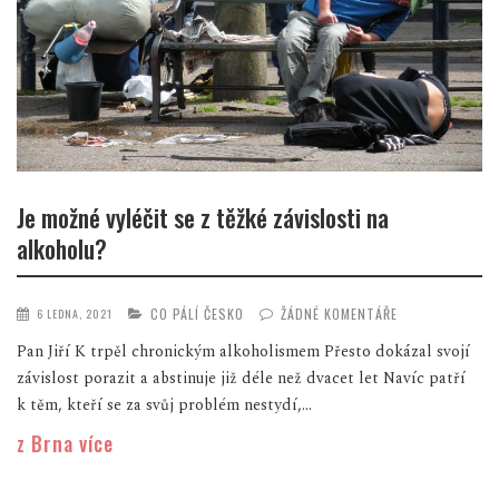
Je možné vyléčit se z těžké závislosti na
alkoholu?
CO PÁLÍ ČESKO
ŽÁDNÉ KOMENTÁŘE
6 LEDNA, 2021
Pan Jiří K trpěl chronickým alkoholismem Přesto dokázal svojí
závislost porazit a abstinuje již déle než dvacet let Navíc patří
k těm, kteří se za svůj problém nestydí,...
z Brna více