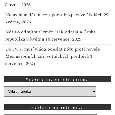
června, 2026
Nenechme dětem vzít pocit bezpečí ve školách
29
května, 2026
Nótu o odmítnutí změn IHR odeslala Česká
republika v květnu
16 července, 2025
Do 19. 7. musí vláda odeslat nótu proti novele
Mezinárodních zdravotnických předpisů
1
července, 2025
Vyberte si, co Vás zajímá
Vyberte
si,
co
Vás
Reklama na internetu
zajímá