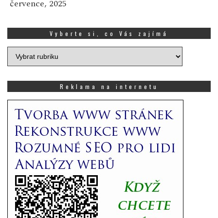
července, 2025
Vyberte si, co Vás zajímá
Vyberte
si,
co
Vás
Reklama na internetu
zajímá