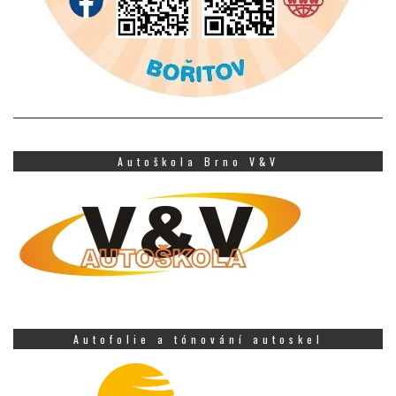
Autoškola Brno V&V
Autofolie a tónování autoskel