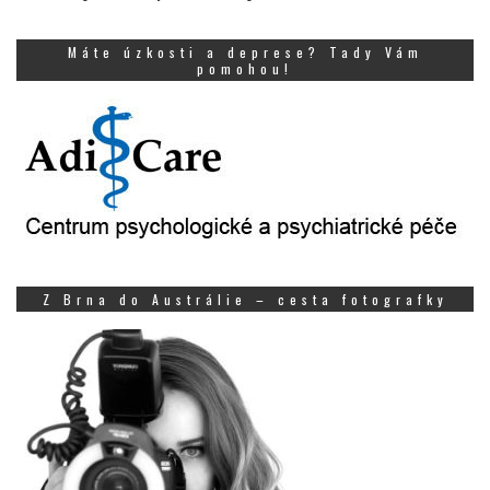
Máte úzkosti a deprese? Tady Vám
pomohou!
Z Brna do Austrálie – cesta fotografky