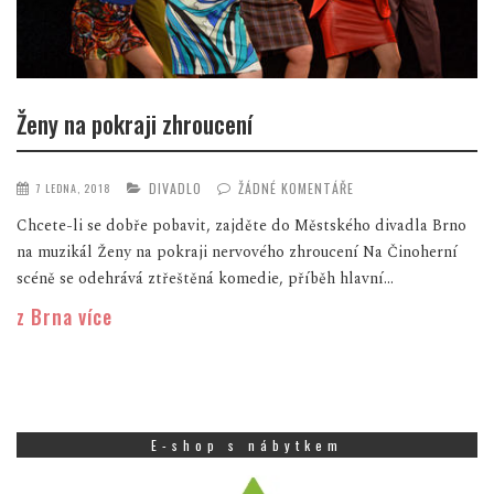
Ženy na pokraji zhroucení
DIVADLO
ŽÁDNÉ KOMENTÁŘE
7 LEDNA, 2018
Chcete-li se dobře pobavit, zajděte do Městského divadla Brno
na muzikál Ženy na pokraji nervového zhroucení Na Činoherní
scéně se odehrává ztřeštěná komedie, příběh hlavní...
z Brna více
E-shop s nábytkem