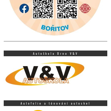
Autoškola Brno V&V
Autofolie a tónování autoskel