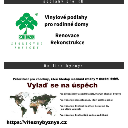
podlahy pro RD
On-line byznys