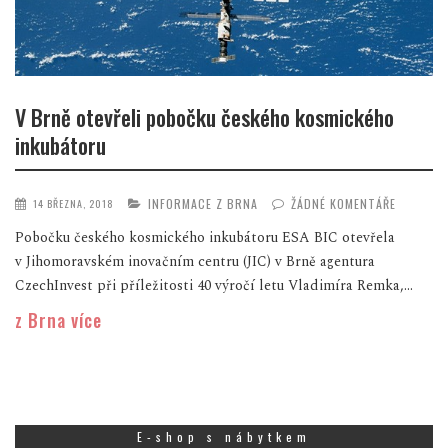
V Brně otevřeli pobočku českého kosmického
inkubátoru
INFORMACE Z BRNA
ŽÁDNÉ KOMENTÁŘE
14 BŘEZNA, 2018
Pobočku českého kosmického inkubátoru ESA BIC otevřela
v Jihomoravském inovačním centru (JIC) v Brně agentura
CzechInvest při příležitosti 40 výročí letu Vladimíra Remka,...
z Brna více
E-shop s nábytkem