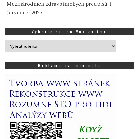
Mezinárodních zdravotnických předpisů
1
července, 2025
Vyberte si, co Vás zajímá
Vyberte
si,
co
Vás
Reklama na internetu
zajímá