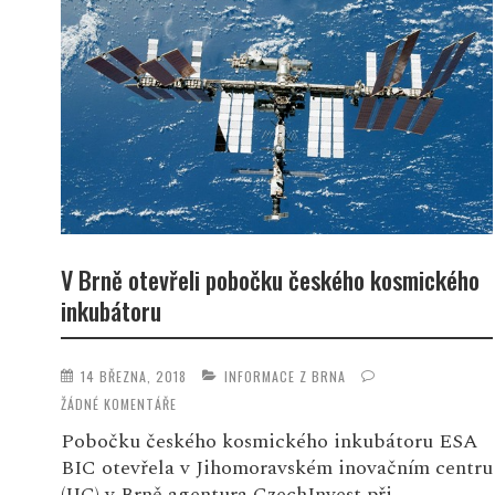
V Brně otevřeli pobočku českého kosmického
inkubátoru
14 BŘEZNA, 2018
INFORMACE Z BRNA
ŽÁDNÉ KOMENTÁŘE
Pobočku českého kosmického inkubátoru ESA
BIC otevřela v Jihomoravském inovačním centru
(JIC) v Brně agentura CzechInvest při