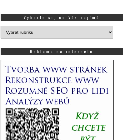
Vyberte si, co Vás zajímá
Vyberte
si,
co
Vás
Reklama na internetu
zajímá