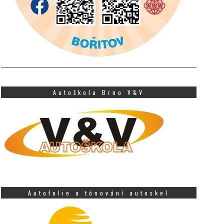
Autoškola Brno V&V
Autofolie a tónování autoskel