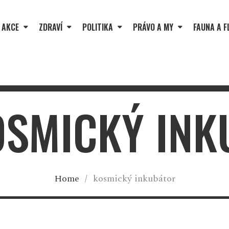
 AKCE
ZDRAVÍ
POLITIKA
PRÁVO A MY
FAUNA A F
OSMICKÝ IN
Home
/
kosmický inkubátor